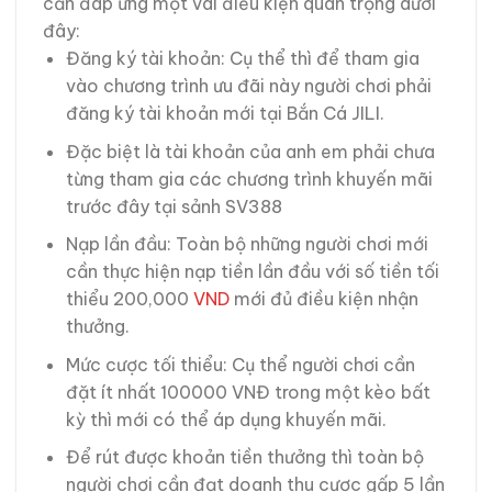
cần đáp ứng một vài điều kiện quan trọng dưới
đây:
Đăng ký tài khoản: Cụ thể thì để tham gia
vào chương trình ưu đãi này người chơi phải
đăng ký tài khoản mới tại Bắn Cá JILI.
Đặc biệt là tài khoản của anh em phải chưa
từng tham gia các chương trình khuyến mãi
trước đây tại sảnh SV388
Nạp lần đầu: Toàn bộ những người chơi mới
cần thực hiện nạp tiền lần đầu với số tiền tối
thiểu 200,000
VND
mới đủ điều kiện nhận
thưởng.
Mức cược tối thiểu: Cụ thể người chơi cần
đặt ít nhất 100000 VNĐ trong một kèo bất
kỳ thì mới có thể áp dụng khuyến mãi.
Để rút được khoản tiền thưởng thì toàn bộ
người chơi cần đạt doanh thu cược gấp 5 lần