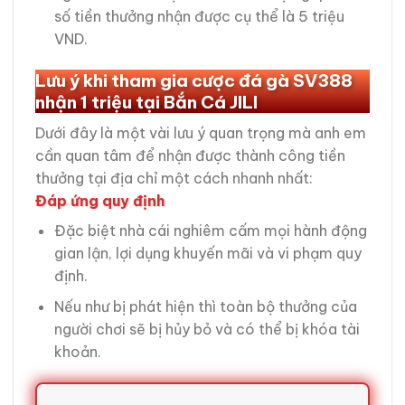
số tiền thưởng nhận được cụ thể là 5 triệu
VND.
Lưu ý khi tham gia cược đá gà SV388
nhận 1 triệu tại Bắn Cá JILI
Dưới đây là một vài lưu ý quan trọng mà anh em
cần quan tâm để nhận được thành công tiền
thưởng tại địa chỉ một cách nhanh nhất:
Đáp ứng quy định
Đặc biệt nhà cái nghiêm cấm mọi hành động
gian lận, lợi dụng khuyến mãi và vi phạm quy
định.
Nếu như bị phát hiện thì toàn bộ thưởng của
người chơi sẽ bị hủy bỏ và có thể bị khóa tài
khoản.