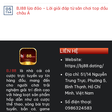
BJ88 lừa đảo – Lời giải đáp từ sân chơi top đầu
05
Th4
châu Á
LIÊN HỆ
Website:
https://bj88.dating/
BJ 88
là nhà cái cá
Địa chỉ: 51/14 Nguyễn
cược trực tuyến uy tín
hàng đầu, mang đến
Trung Trực, Phường 5,
cho người chơi trải
Bình Thạnh, Hồ Chí
nghiệm giải trí đỉnh cao
Minh, Việt Nam
với hàng loạt sản phẩm
hấp dẫn như cá cược
Số điện thoại:
thể thao, sòng bài trực
0986324583
tuyến, bắn cá, game