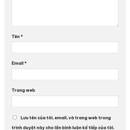
Tên
*
Email
*
Trang web
Lưu tên của tôi, email, và trang web trong
trình duyệt này cho lần bình luận kế tiếp của tôi.