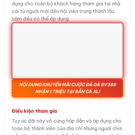
dụng cho toàn bộ khách hàng tham gia tại nhà
cái từ người mới đến hội viên trung thành lâu
năm đều có thể áp dụng.
NỘI DUNG KHUYẾN MÃI CƯỢC ĐÁ GÀ SV388
NHẬN 1 TRIỆU TẠI BẮN CÁ JILI
Điều kiện tham gia
Tuy ưu đãi này vô cùng hấp dẫn và áp dụng cho
toàn bộ thành viên của địa chỉ nhưng người chơi