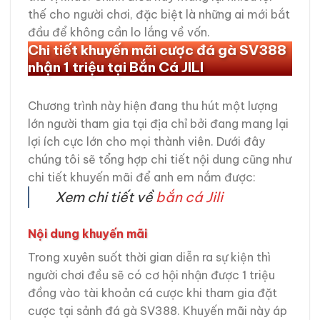
thế cho người chơi, đặc biệt là những ai mới bắt
đầu để không cần lo lắng về vốn.
Chi tiết khuyến mãi cược đá gà SV388
nhận 1 triệu tại Bắn Cá JILI
Chương trình này hiện đang thu hút một lượng
lớn người tham gia tại địa chỉ bởi đang mang lại
lợi ích cực lớn cho mọi thành viên. Dưới đây
chúng tôi sẽ tổng hợp chi tiết nội dung cũng như
chi tiết khuyến mãi để anh em nắm được:
Xem chi tiết về
bắn cá Jili
Nội dung khuyến mãi
Trong xuyên suốt thời gian diễn ra sự kiện thì
người chơi đều sẽ có cơ hội nhận được 1 triệu
đồng vào tài khoản cá cược khi tham gia đặt
cược tại sảnh đá gà SV388. Khuyến mãi này áp