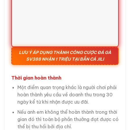
LƯU Ý ÁP DỤNG THÀNH CÔNG CƯỢC ĐÁ GÀ
SV388 NHẬN 1 TRIỆU TẠI BẮN CÁ JILI
Thời gian hoàn thành
Một điểm quan trọng khác là người chơi phải
hoàn thành yêu cầu về doanh thu trong 30
ngày kể từ khi nhận được ưu đãi.
Nếu anh em không thể hoàn thành trong thời
gian đó thì toàn bộ phần thưởng đạt được có
thể bị thu hồi bởi địa chỉ.