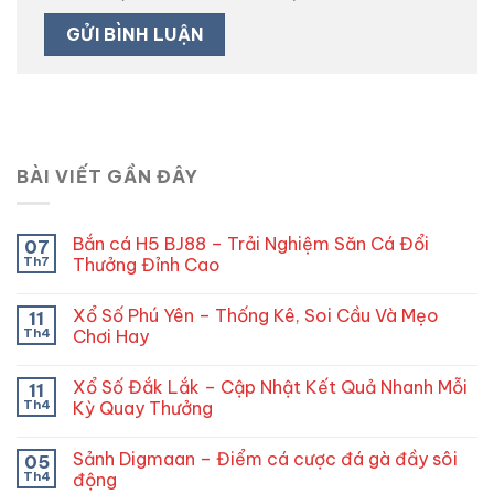
BÀI VIẾT GẦN ĐÂY
Bắn cá H5 BJ88 – Trải Nghiệm Săn Cá Đổi
07
Th7
Thưởng Đỉnh Cao
Xổ Số Phú Yên – Thống Kê, Soi Cầu Và Mẹo
11
Th4
Chơi Hay
Xổ Số Đắk Lắk – Cập Nhật Kết Quả Nhanh Mỗi
11
Th4
Kỳ Quay Thưởng
Sảnh Digmaan – Điểm cá cược đá gà đầy sôi
05
Th4
động