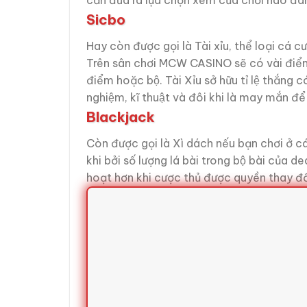
Sicbo
Hay còn được gọi là Tài xỉu, thể loại cá 
Trên sân chơi MCW CASINO sẽ có vài điểm kh
điểm hoặc bộ. Tài Xỉu sở hữu tỉ lệ thắng co
nghiệm, kĩ thuật và đôi khi là may mắn để
Blackjack
Còn được gọi là Xì dách nếu bạn chơi ở ca
khi bởi số lượng lá bài trong bộ bài cu
hoạt hơn khi cược thủ được quyền thay đổ