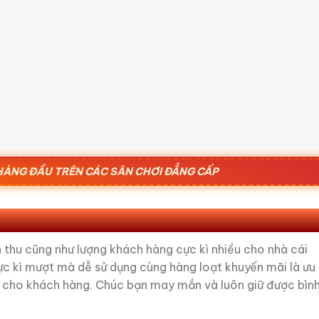
HÀNG ĐẦU TRÊN CÁC SÂN CHƠI ĐẲNG CẤP
u cũng như lượng khách hàng cực kì nhiều cho nhà cái
c kì mượt mà dễ sử dụng cùng hàng loạt khuyến mãi là ưu
́n cho khách hàng. Chúc bạn may mắn và luôn giữ được bìn