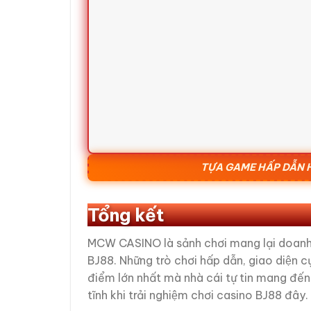
TỰA GAME HẤP DẪN 
Tổng kết
MCW CASINO là sảnh chơi mang lại doanh th
BJ88. Những trò chơi hấp dẫn, giao diện cự
điểm lớn nhất mà nhà cái tự tin mang đê
tĩnh khi trải nghiệm chơi casino BJ88 đây.