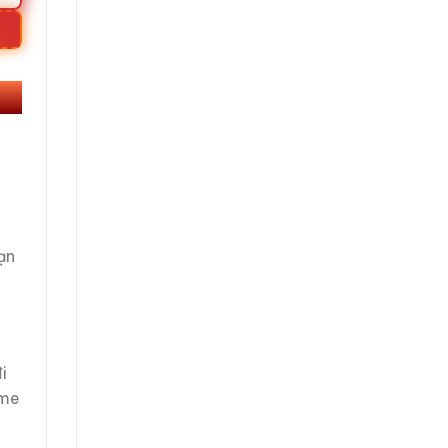
ạn
i
ame